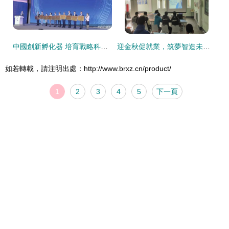
中國創新孵化器 培育戰略科技力量的新引擎
迎金秋促就業，筑夢智造未來——現代制造工程學院開展科技企業孵化系列專場宣講會
如若轉載，請注明出處：http://www.brxz.cn/product/
1
2
3
4
5
下一頁