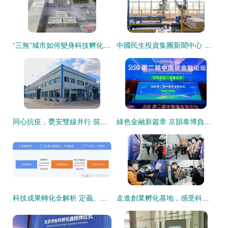
“三無”城市如何變身科技孵化搖籃 讓居民“事盡成”的轉型之路
中國民生投資集團新聞中心 以科技企業孵化為引擎，助推經濟高質量發展
同心抗疫，甕安雙線并行 筑牢防疫屏障，科技孵化助力復工復產
綠色金融新篇章 京韻泰博負碳科技亮相第二屆碳金融論壇，助力科技企業孵化
科技成果轉化全解析 定義、方式、流程與科技企業孵化指南
走進創業孵化基地，感受科技企業孵化的創新魅力